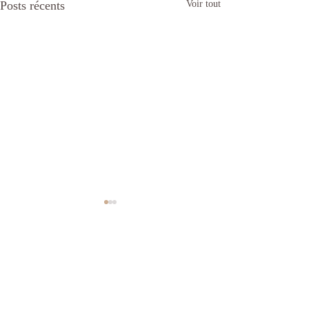
Posts récents
Voir tout
Commentaires
Meilleurs voeur